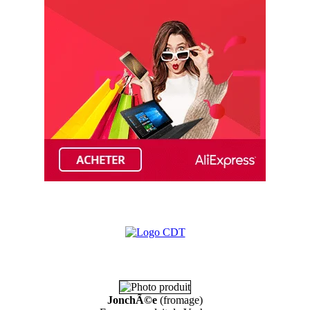
JonchÃ©e
(fromage)