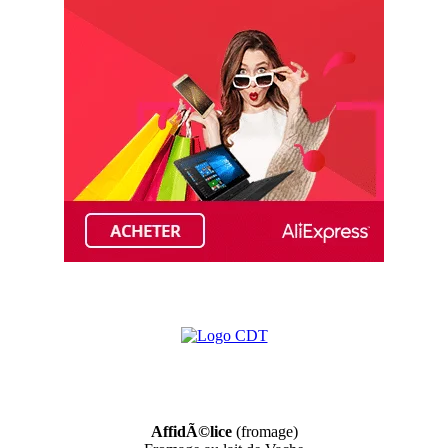
AffidÃ©lice
(fromage)