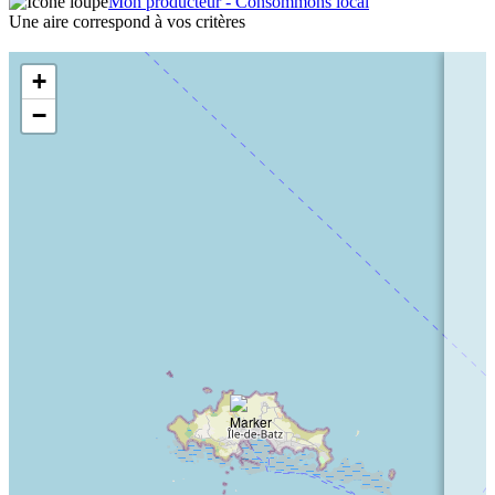
Mon producteur - Consommons local
Une aire correspond à vos critères
+
−