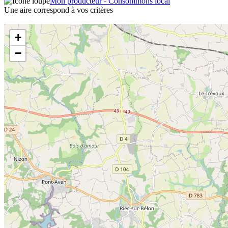
Mon producteur - Consommons local
Une aire correspond à vos critères
+
−