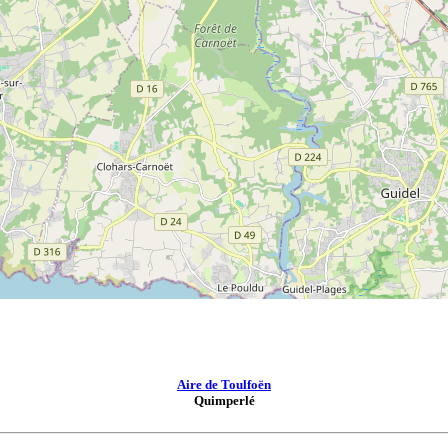
Aire de Toulfoën
Quimperlé