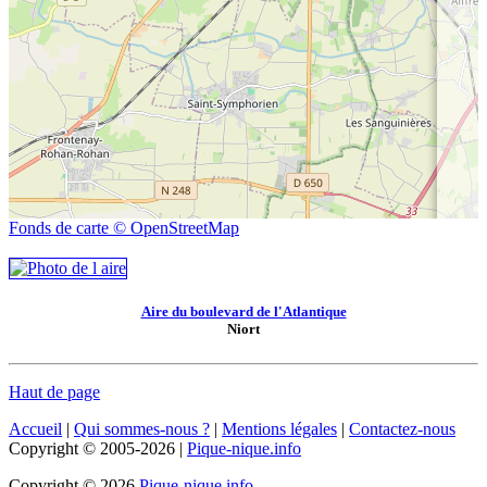
Fonds de carte © OpenStreetMap
Aire du boulevard de l'Atlantique
Niort
Haut de page
Accueil
|
Qui sommes-nous ?
|
Mentions légales
|
Contactez-nous
Copyright © 2005-2026 |
Pique-nique.info
Copyright © 2026
Pique-nique.info