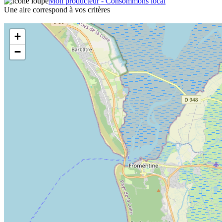
Mon producteur - Consommons local
Une aire correspond à vos critères
+
−