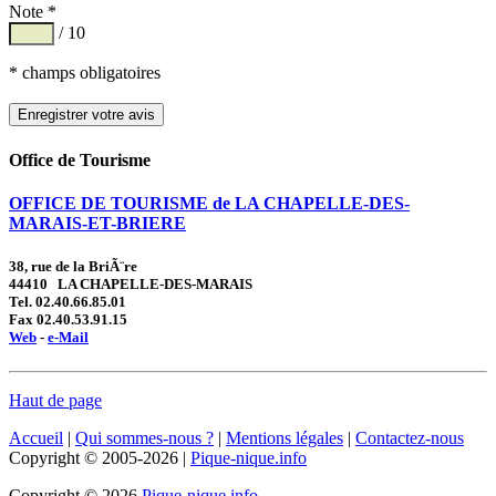
Note *
/ 10
* champs obligatoires
Office de Tourisme
OFFICE DE TOURISME de LA CHAPELLE-DES-
MARAIS-ET-BRIERE
38, rue de la BriÃ¨re
44410 LA CHAPELLE-DES-MARAIS
Tel. 02.40.66.85.01
Fax 02.40.53.91.15
Web
-
e-Mail
Haut de page
Accueil
|
Qui sommes-nous ?
|
Mentions légales
|
Contactez-nous
Copyright © 2005-2026 |
Pique-nique.info
Copyright © 2026
Pique-nique.info