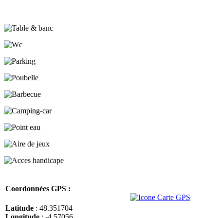
Coordonnées GPS :
Latitude
: 48.351704
Longitude
: -4.57056