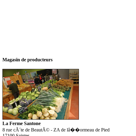
Magasin de producteurs
La Ferme Santone
8 rue cÃ´te de BeautÃ© - ZA de lâ��ormeau de Pied
17100 Saintes