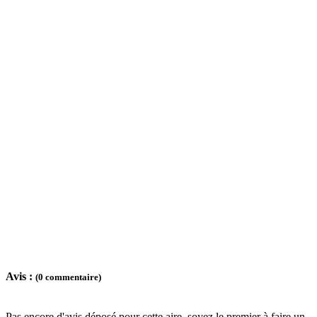
Avis :
(0 commentaire)
Pas encore d'avis déposé pour cette aire, soyez le premier à faire un