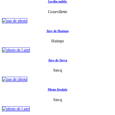
Jardin public
Gourvillette
Aire de Haimps
Haimps
Aire de Siecq
Siecq
Motte féodale
Siecq