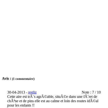
Avis :
(1 commentaire)
30-04-2013 -
regliz
Note : 7 / 10
Cette aire est trÃ¨s agrÃ©able, situÃ©e dans une fÃ´ret de
chÃªne et de pins elle est au calme et loin des routes idÃ©al
pour les enfants !!