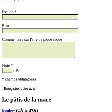
Pseudo *
E-mail
Commentaire sur l'aire de pique-nique
Note *
/ 10
* champs obligatoires
Le pâtis de la mare
Bouhey
(CÃ´te-d'Or)