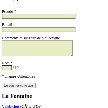
Pseudo *
E-mail
Commentaire sur l'aire de pique-nique
Note *
/ 10
* champs obligatoires
La Fontaine
Villebichot
(CÃ´te-d'Or)