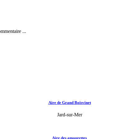
ommentaire ...
Aire de Grand Boisvinet
Jard-sur-Mer
Aire des amourettes