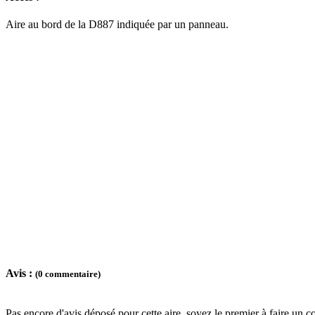
Aire au bord de la D887 indiquée par un panneau.
Avis :
(0 commentaire)
Pas encore d'avis déposé pour cette aire, soyez le premier à faire un c