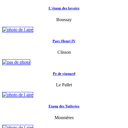
L'étang des lavoirs
Boussay
Parc Henri IV
Clisson
Pe de vignard
Le Pallet
Etang des Tuileries
Monnières