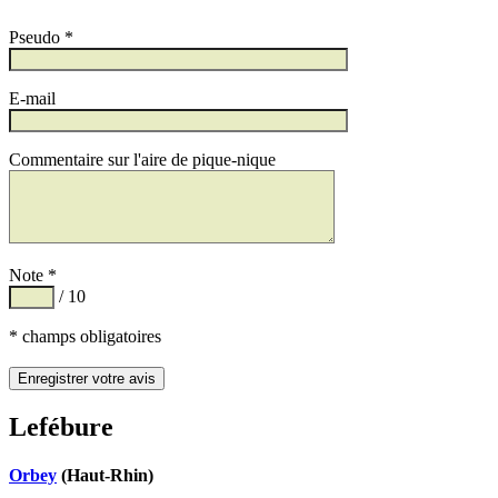
Pseudo *
E-mail
Commentaire sur l'aire de pique-nique
Note *
/ 10
* champs obligatoires
Lefébure
Orbey
(Haut-Rhin)