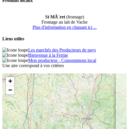
Produits locaux
St MÃ´ret
(fromage)
Fromage au lait de Vache
Plus d'information en cliquant ici ...
Liens utiles
Les marchés des Producteurs de pays
Bienvenue à la Ferme
Mon producteur - Consommons local
Une aire correspond à vos critères
+
−