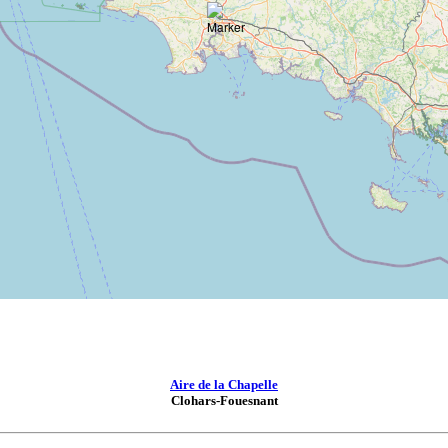
Aire de la Chapelle
Clohars-Fouesnant