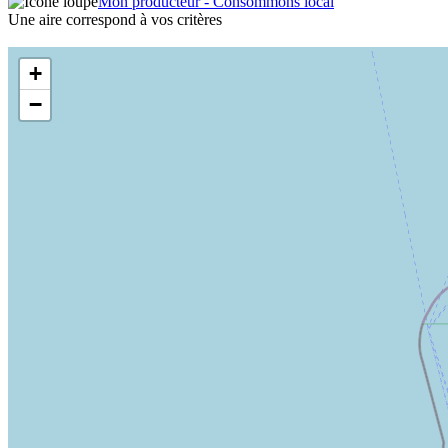
Mon producteur - Consommons local
Une aire correspond à vos critères
+
−