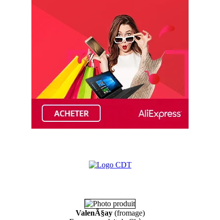
ValenÃ§ay
(fromage)