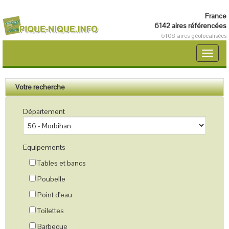
France
6142 aires référencées
6108 aires géolocalisées
Toggle
naviga
Votre recherche
Département
Equipements
Tables et bancs
Poubelle
Point d'eau
Toilettes
Barbecue