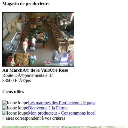
Magasin de producteurs
Au MarchÃ© de la VallÃ©e Rose
Route DÃ©partementale 37
83600 FrÃ©jus
Liens utiles
Les marchés des Producteurs de pays
Bienvenue à la Ferme
Mon producteur - Consommons local
4 aires correspondent à vos critères