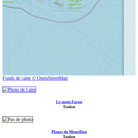
Fonds de carte © OpenStreetMap
Le mont Faron
Toulon
Plages du Mourillon
Toulon