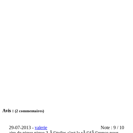
Avis :
(2 commentaires)
29-07-2013 -
valerie
Note : 9 / 10
aire de pique nique 3 Ã©toiles c'est la rÃ©fÃ©rence pour