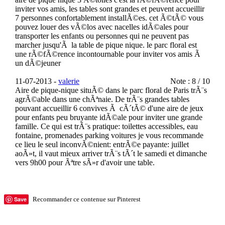
inviter vos amis, les tables sont grandes et peuvent accueillir
7 personnes confortablement installÃ©es. cet Ã©tÃ© vous
pouvez louer des vÃ©los avec nacelles idÃ©ales pour
transporter les enfants ou personnes qui ne peuvent pas
marcher jusqu'Ã la table de pique nique. le parc floral est
une rÃ©fÃ©rence incontournable pour inviter vos amis Ã
un dÃ©jeuner
11-07-2013 -
valerie
Note : 8 / 10
Aire de pique-nique situÃ© dans le parc floral de Paris trÃ¨s
agrÃ©able dans une chÃªnaie. De trÃ¨s grandes tables
pouvant accueillir 6 convives Ã cÃ´tÃ© d'une aire de jeux
pour enfants peu bruyante idÃ©ale pour inviter une grande
famille. Ce qui est trÃ¨s pratique: toilettes accessibles, eau
fontaine, promenades parking voitures je vous recommande
ce lieu le seul inconvÃ©nient: entrÃ©e payante: juillet
aoÃ»t, il vaut mieux arriver trÃ¨s tÃ´t le samedi et dimanche
vers 9h00 pour Ãªtre sÃ»r d'avoir une table.
Save
Recommander ce contenue sur Pinterest