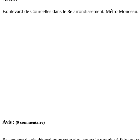
Boulevard de Courcelles dans le 8e arrondissement. Métro Monceau.
Avis :
(0 commentaire)
Pas encore d'avis déposé pour cette aire, soyez le premier à faire un c